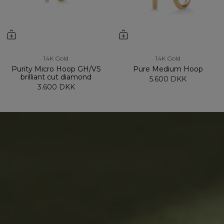
14K Gold
14K Gold
Purity Micro Hoop GH/VS
Pure Medium Hoop
brilliant cut diamond
5.600 DKK
3.600 DKK