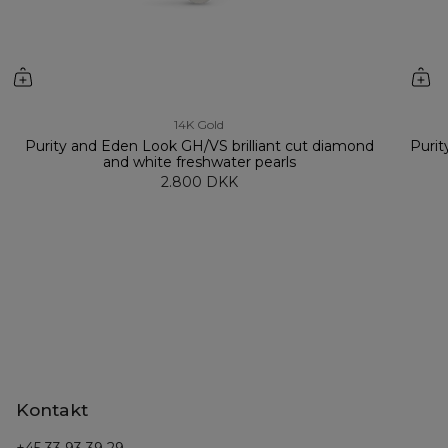
14K Gold
Purity and Eden Look GH/VS brilliant cut diamond
Purit
and white freshwater pearls
2.800 DKK
Kontakt
+45 33 93 39 29