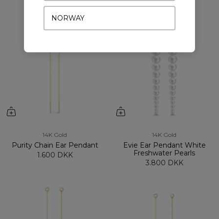
1.600 DKK
2.600 DKK
NORWAY
14K Gold
14K Gold
Purity Chain Ear Pendant
Evie Ear Pendant White
Freshwater Pearls
1.600 DKK
3.800 DKK