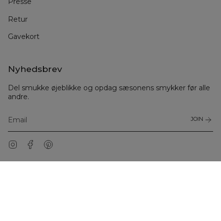
Presse
Retur
Gavekort
Nyhedsbrev
Del smukke øjeblikke og opdag sæsonens smykker før alle
andre.
JOIN
Instagram
Facebook
Pinterest
© Julie Sandlau Danmark 2026
Handelsbetingelser
Garanti
Privatliv
Cookiepolitik