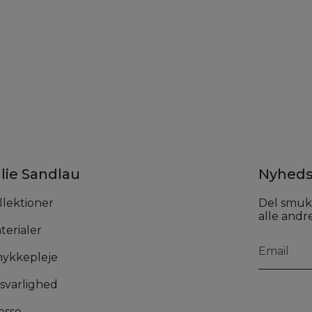
lie Sandlau
Nyheds
llektioner
Del smuk
alle andre
terialer
ykkepleje
svarlighed
esse