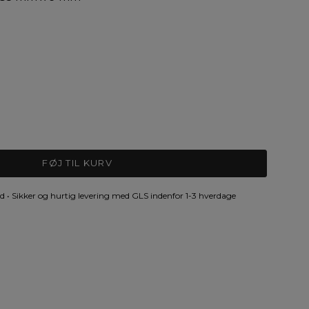
 PEARLS
FØJ TIL KURV
 • Sikker og hurtig levering med GLS indenfor 1-3 hverdage