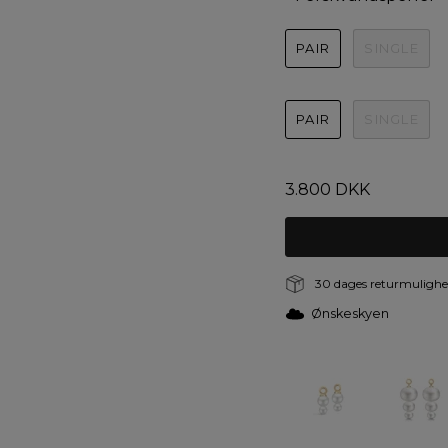
PAIR
SINGLE
WHITE FRESHWATER
PAIR
SINGLE
3.800 DKK
30 dages returmulighed
Ønskeskyen
Farver