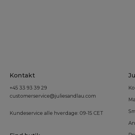
Kontakt
Ju
+45 33 93 39 29
Ko
customerservice@juliesandlau.com
Ma
Sm
Kundeservice alle hverdage: 09-15 CET
An
Pr