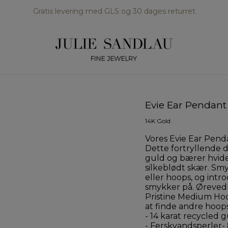
Gratis levering med GLS og 30 dages returret
Evie Ear Pendant
14K Gold
Vores Evie Ear Pen
Dette fortryllende d
guld og bærer hvide
silkeblødt skær. Sm
eller hoops, og int
smykker på. Øreved
Pristine Medium Hoo
at finde andre hoops
- 14 karat recycled 
- Ferskvandsperler