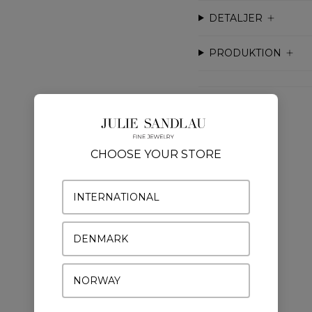
DETALJER
PRODUKTION
CHOOSE YOUR STORE
Fine Jewelry 14K
INTERNATIONAL
Mere fra samme kollektion
DENMARK
NORWAY