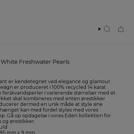
Search
 White Freshwater Pearls
dant er kendetegnet ved elegance og glamour.
esign er produceret i 100% recycled 14 karat
 ferskvandsperler i varierende størrelser med et
ykket skal kombineres med enten ørestikker
roducerer dermed en unik måde at style sine
hænget kan med fordel styles med vores
p. Gå op opdagelse i vores Eden kollektion for
 og ørestikker.
guld
- 85 mm x 9 mm