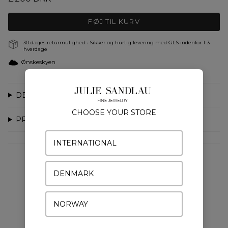
FØJ TIL KURV
30 dages returmulighed • Sikker og hurtig levering med GLS indenfor 1-3
hverdage
Ønskeskyen
DETALJER
CHOOSE YOUR STORE
PRODUKTION
INTERNATIONAL
DENMARK
DU VIL MÅSKE OGSÅ KUNNE LIDE
NORWAY