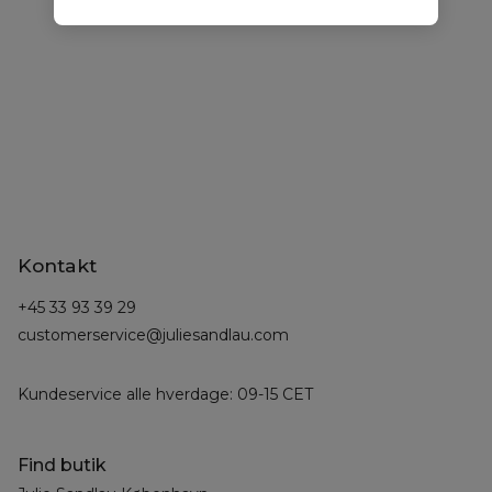
Kontakt
+45 33 93 39 29
customerservice@juliesandlau.com
Kundeservice alle hverdage: 09-15 CET
Find butik