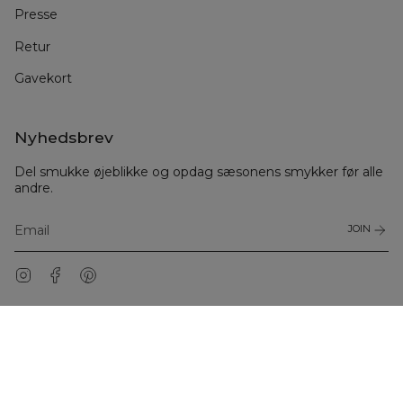
Presse
Retur
Gavekort
Nyhedsbrev
Del smukke øjeblikke og opdag sæsonens smykker før alle
andre.
JOIN
Instagram
Facebook
Pinterest
© Julie Sandlau Danmark 2026
Handelsbetingelser
Garanti
Privatliv
Cookiepolitik