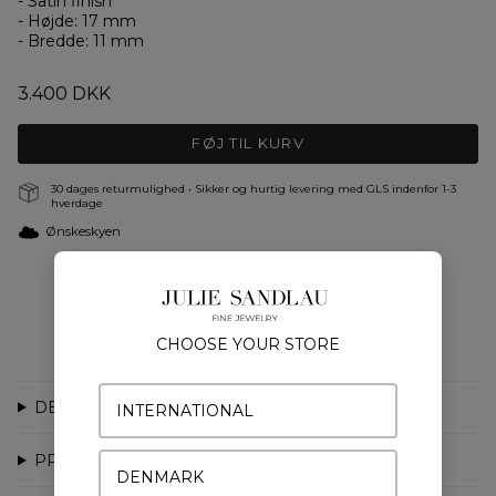
- Satin finish
- Højde: 17 mm
- Bredde: 11 mm
3.400 DKK
FØJ TIL KURV
30 dages returmulighed • Sikker og hurtig levering med GLS indenfor 1-3
hverdage
Ønskeskyen
Farver
CHOOSE YOUR STORE
DETALJER
INTERNATIONAL
PRODUKTION
DENMARK