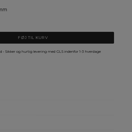
9 mm
FØJ TIL KURV
 • Sikker og hurtig levering med GLS indenfor 1-3 hverdage