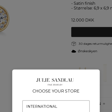
- Satin finish
- Størrelse: 6,9 x 6,
12.000 DKK
30 dages returmulighed
Ønskeskyen
Farver
CHOOSE YOUR STORE
DETALJER
PRODUKTION
INTERNATIONAL