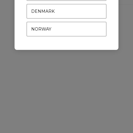
DENMARK
NORWAY
DU VIL MÅSKE OGSÅ KUNNE LIDE