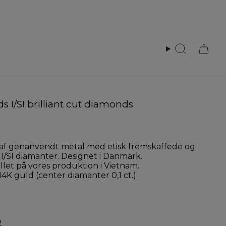
Search
ds I/SI brilliant cut diamonds
t af genanvendt metal med etisk fremskaffede og
I/SI diamanter. Designet i Danmark.
let på vores produktion i Vietnam.
4K guld (center diamanter 0,1 ct.)
2