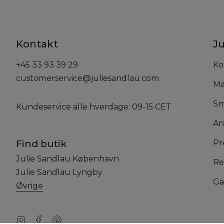
Kontakt
Ju
+45 33 93 39 29
Ko
customerservice@juliesandlau.com
Ma
Sm
Kundeservice alle hverdage: 09-15 CET
An
Find butik
Pr
Julie Sandlau København
Re
Julie Sandlau Lyngby
Ga
Øvrige
Instagram
Facebook
Pinterest