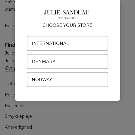
+45 33 93 39 29
customerservice@juliesandlau.com
CHOOSE YOUR STORE
Kundeservice alle hverdage: 09-15 CET
INTERNATIONAL
Find butik
Julie Sandlau København
Julie Sandlau Lyngby
DENMARK
Øvrige
NORWAY
Julie Sandlau
Kollektioner
Materialer
Smykkepleje
Ansvarlighed