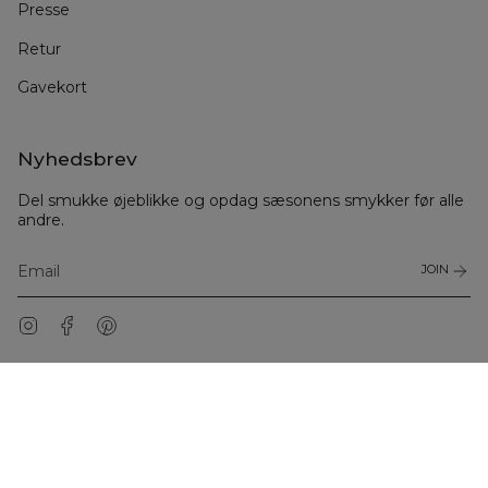
Presse
Retur
Gavekort
Nyhedsbrev
Del smukke øjeblikke og opdag sæsonens smykker før alle
andre.
JOIN
Instagram
Facebook
Pinterest
© Julie Sandlau Danmark 2026
Handelsbetingelser
Garanti
Privatliv
Cookiepolitik