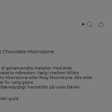
Search
nt Chocolate Moonstone
et af genanvendte metaller med etisk
ndsatte månesten. Vælg i mellem
White
ate Moonstone
eller Rosy Moonstone. Alle etisk
 for varig glans.
Bæredygtigt fremstillet på vores fabrik i
14kt guld