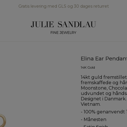
Gratis levering med GLS og 30 dages returret
Elina Ear Penda
14K Gold
14kt guld fremstill
fremskaffede og hå
Moonstone, Chocol
udvundet og håndsat
Designet i Danmark. 
Vietnam.
- 100%
genanvendt
- Månesten