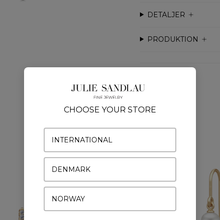
DETALJER
PRODUKTION
CHOOSE YOUR STORE
Fine Jewelry 14K
INTERNATIONAL
Mere fra samme kollektion
DENMARK
NORWAY