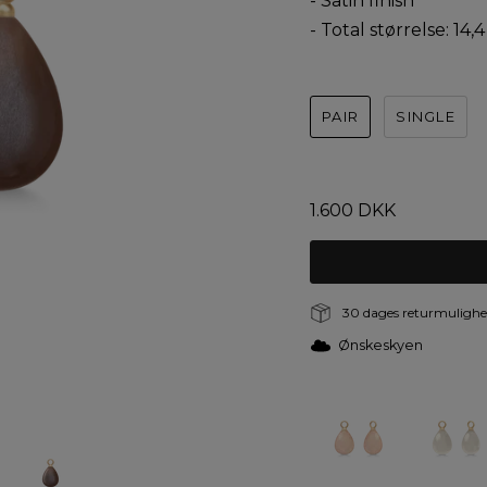
- Satin finish
- Total størrelse: 14
PAIR
SINGLE
CHOCOLATE MOON
1.600 DKK
30 dages returmulighed
Ønskeskyen
Farver