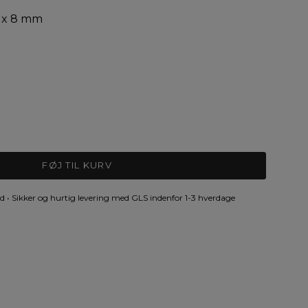
,4 x 8 mm
STONE
FØJ TIL KURV
 • Sikker og hurtig levering med GLS indenfor 1-3 hverdage