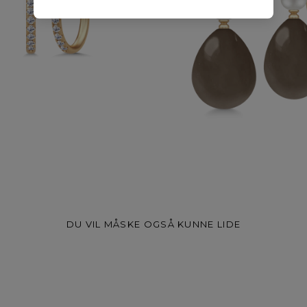
DU VIL MÅSKE OGSÅ KUNNE LIDE