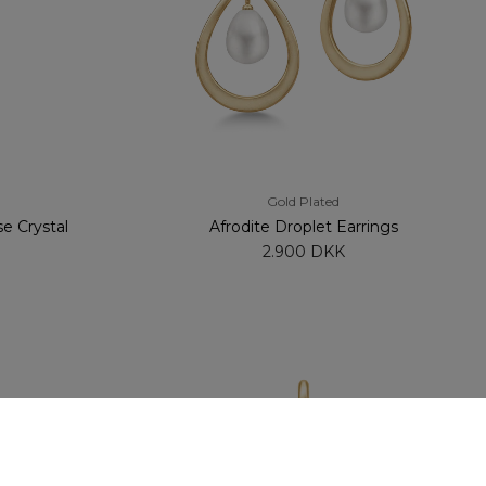
Gold Plated
e Crystal
Afrodite Droplet Earrings
2.900 DKK