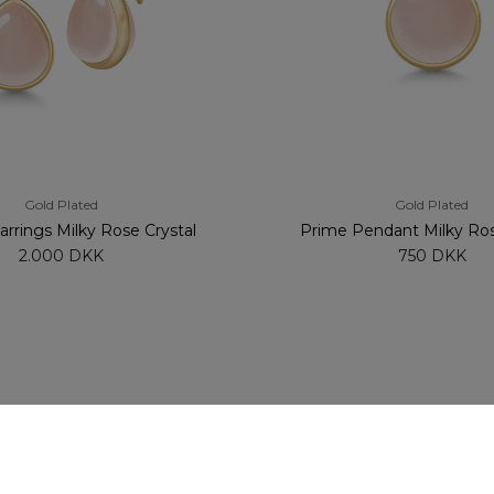
Gold Plated
Gold Plated
rrings Milky Rose Crystal
Prime Pendant Milky Ros
2.000 DKK
750 DKK