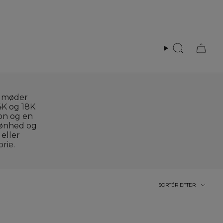
Search
e møder
14K og 18K
on og en
kønhed og
eller
rie.
Sortér
SORTÉR EFTER
efter