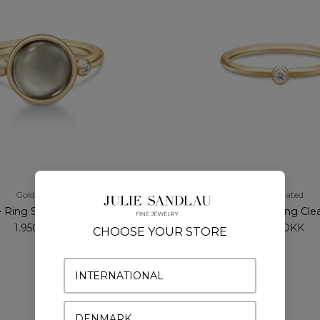
Gold Plated
Gold Plated
 Ring Smokey Crystal
Finesse Ring Cle
1.950 DKK
1.225 DKK
CHOOSE YOUR STORE
INTERNATIONAL
DENMARK