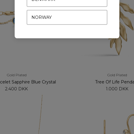
NORWAY
Gold Plated
Gold Plated
acelet Sapphire Blue Crystal
Tree Of Life Pend
2.400 DKK
1.000 DKK