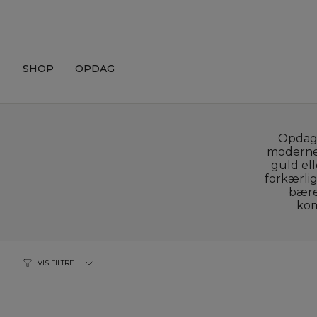
Skip
to
content
SHOP
OPDAG
Opdag 
moderne f
guld el
forkærli
bære
kom
VIS FILTRE