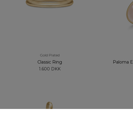
Gold Plated
Classic Ring
Paloma Ea
1.600 DKK